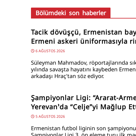
Bölümdeki son haberler
Tacik dövüşçü, Ermenistan bay
Ermeni askeri üniformasıyla ri
6 AĞUSTOS 2026
Süleyman Mahmadov, röportajlarında sık
yılında savaşta hayatını kaybeden Ermen
arkadaşı Hraç'tan söz ediyor.
Şampiyonlar Ligi: “Ararat-Arm
Yerevan’da “Celje”yi Mağlup Et
5 AĞUSTOS 2026
Ermenistan futbol liginin son şampiyonu
Şampiyonlar Ligi 3. ön eleme turu ilk ma