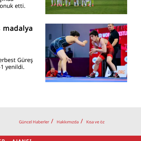
onuk etti.
ş madalya
Serbest Güreş
1 yenildi.
Güncel Haberler
Hakkımızda
Kısa ve öz