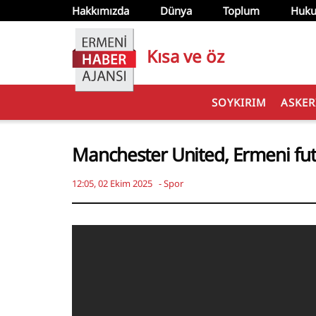
Hakkımızda
Dünya
Toplum
Huku
Kısa ve öz
SOYKIRIM
ASKER
Manchester United, Ermeni futbo
12:05, 02 Ekim 2025
-
Spor