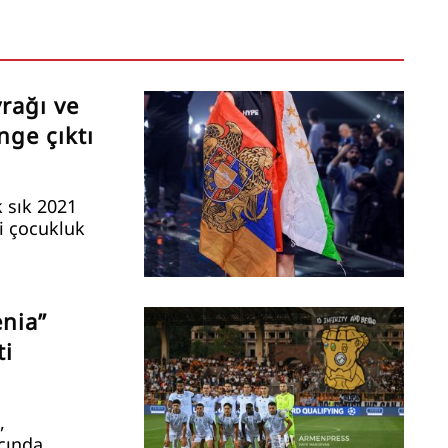
rağı ve
nge çıktı
 sık 2021
i çocukluk
enia”
ti
,
çında