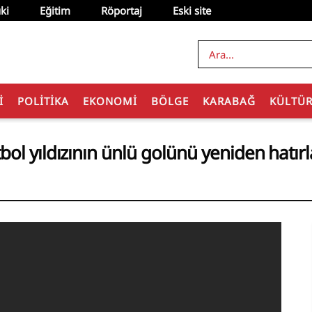
ki
Eğitim
Röportaj
Eski site
I
POLITIKA
EKONOMI
BÖLGE
KARABAĞ
KÜLTÜ
l yıldızının ünlü golünü yeniden hatırla