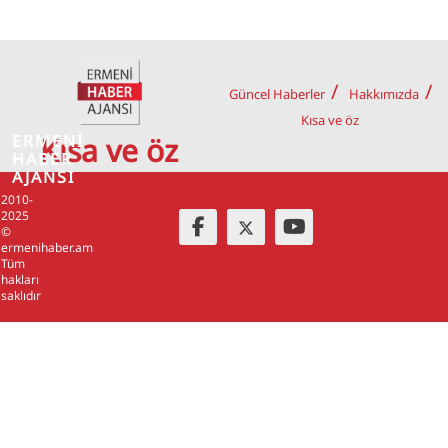
Güncel Haberler
Hakkımızda
Kısa ve öz
ERMENİ
Kısa ve öz
HABER
AJANSI
2010-
2025
©
ermenihaber.am
Tüm
hakları
saklıdır