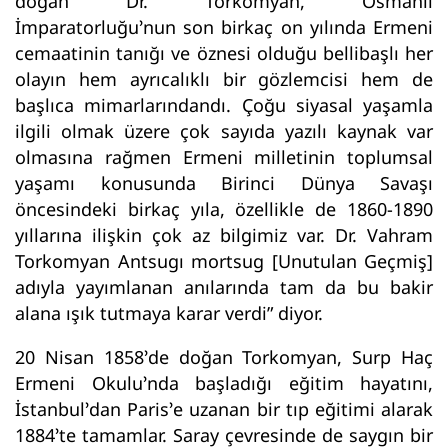
doğan Dr. Torkomyan, Osmanlı
İmparatorluğu’nun son birkaç on yılında Ermeni
cemaatinin tanığı ve öznesi olduğu bellibaşlı her
olayın hem ayrıcalıklı bir gözlemcisi hem de
başlıca mimarlarındandı. Çoğu siyasal yaşamla
ilgili olmak üzere çok sayıda yazılı kaynak var
olmasına rağmen Ermeni milletinin toplumsal
yaşamı konusunda Birinci Dünya Savaşı
öncesindeki birkaç yıla, özellikle de 1860-1890
yıllarına ilişkin çok az bilgimiz var. Dr. Vahram
Torkomyan Antsugı mortsug [Unutulan Geçmiş]
adıyla yayımlanan anılarında tam da bu bakir
alana ışık tutmaya karar verdi” diyor.
20 Nisan 1858’de doğan Torkomyan, Surp Haç
Ermeni Okulu’nda başladığı eğitim hayatını,
İstanbul’dan Paris’e uzanan bir tıp eğitimi alarak
1884’te tamamlar. Saray çevresinde de saygın bir