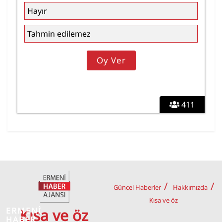
Hayır
Tahmin edilemez
411
Güncel Haberler
Hakkımızda
Kısa ve öz
ERMENİ
Kısa ve öz
HABER