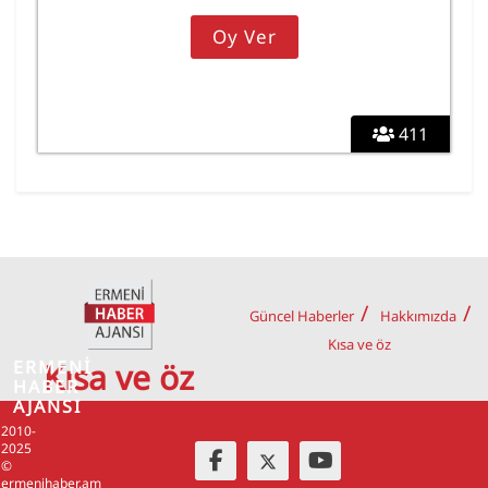
411
Güncel Haberler
Hakkımızda
Kısa ve öz
ERMENİ
Kısa ve öz
HABER
AJANSI
2010-
2025
©
ermenihaber.am