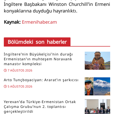
İngiltere Başbakanı Winston Churchill’in Ermeni
konyaklarına duyduğu hayranlıktı.
Kaynak:
Ermenihaber.am
Bölümdeki son haberler
İngiltere’nin Büyükelçisi’nin durağı
Ermenistan’ın muhteşem Noravank
manastır kompleksi
7 AĞUSTOS 2026
Arto Tunçboyaciyan: Ararat’ın şarkıcısı
5 AĞUSTOS 2026
Yerevan’da Türkiye-Ermenistan Ortak
Çalışma Grubu’nun 2. toplantısı
gerçekleştirildi