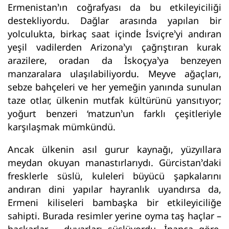
Ermenistan’ın coğrafyası da bu etkileyiciliği
destekliyordu. Dağlar arasında yapılan bir
yolculukta, birkaç saat içinde İsviçre’yi andıran
yeşil vadilerden Arizona’yı çağrıştıran kurak
arazilere, oradan da İskoçya’ya benzeyen
manzaralara ulaşılabiliyordu. Meyve ağaçları,
sebze bahçeleri ve her yemeğin yanında sunulan
taze otlar, ülkenin mutfak kültürünü yansıtıyor;
yoğurt benzeri ‘matzun’un farklı çeşitleriyle
karşılaşmak mümkündü.
Ancak ülkenin asıl gurur kaynağı, yüzyıllara
meydan okuyan manastırlarıydı. Gürcistan’daki
fresklerle süslü, kuleleri büyücü şapkalarını
andıran dini yapılar hayranlık uyandırsa da,
Ermeni kiliseleri bambaşka bir etkileyiciliğe
sahipti. Burada resimler yerine oyma taş haçlar –
haçkarlar – duvarları süslüyordu. İnanca göre,