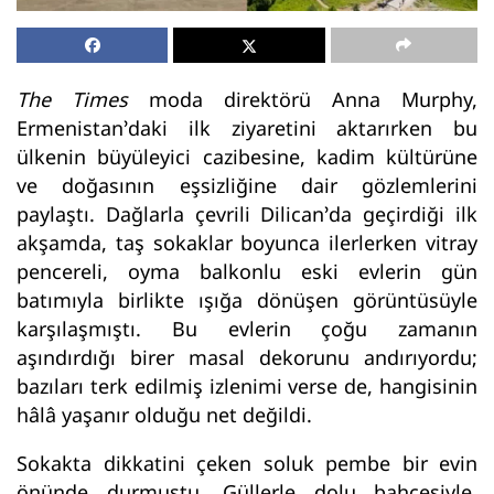
The Times
moda direktörü Anna Murphy,
Ermenistan’daki ilk ziyaretini aktarırken bu
ülkenin büyüleyici cazibesine, kadim kültürüne
ve doğasının eşsizliğine dair gözlemlerini
paylaştı. Dağlarla çevrili Dilican’da geçirdiği ilk
akşamda, taş sokaklar boyunca ilerlerken vitray
pencereli, oyma balkonlu eski evlerin gün
batımıyla birlikte ışığa dönüşen görüntüsüyle
karşılaşmıştı. Bu evlerin çoğu zamanın
aşındırdığı birer masal dekorunu andırıyordu;
bazıları terk edilmiş izlenimi verse de, hangisinin
hâlâ yaşanır olduğu net değildi.
Sokakta dikkatini çeken soluk pembe bir evin
önünde durmuştu. Güllerle dolu bahçesiyle,