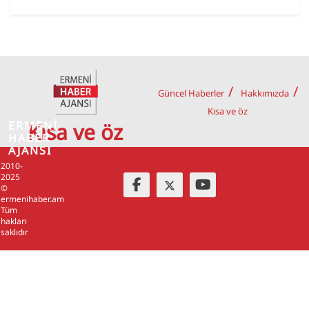
Güncel Haberler
Hakkımızda
Kısa ve öz
ERMENİ
Kısa ve öz
HABER
AJANSI
2010-
2025
©
ermenihaber.am
Tüm
hakları
saklıdır