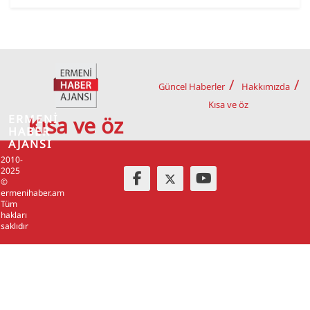
Güncel Haberler
Hakkımızda
Kısa ve öz
ERMENİ
Kısa ve öz
HABER
AJANSI
2010-
2025
©
ermenihaber.am
Tüm
hakları
saklıdır