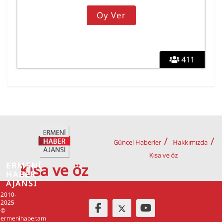
411
Güncel Haberler
Hakkımızda
Kısa ve öz
ERMENİ
Kısa ve öz
HABER
AJANSI
2010-
2025
©
ermenihaber.am