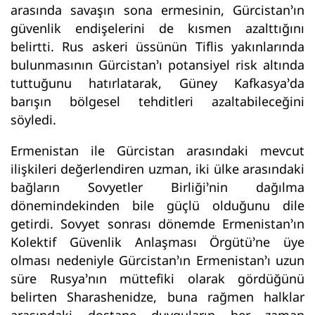
arasında savaşın sona ermesinin, Gürcistan’ın
güvenlik endişelerini de kısmen azalttığını
belirtti. Rus askeri üssünün Tiflis yakınlarında
bulunmasının Gürcistan’ı potansiyel risk altında
tuttuğunu hatırlatarak, Güney Kafkasya’da
barışın bölgesel tehditleri azaltabileceğini
söyledi.
Ermenistan ile Gürcistan arasındaki mevcut
ilişkileri değerlendiren uzman, iki ülke arasındaki
bağların Sovyetler Birliği’nin dağılma
dönemindekinden bile güçlü olduğunu dile
getirdi. Sovyet sonrası dönemde Ermenistan’ın
Kolektif Güvenlik Anlaşması Örgütü’ne üye
olması nedeniyle Gürcistan’ın Ermenistan’ı uzun
süre Rusya’nın müttefiki olarak gördüğünü
belirten Sharashenidze, buna rağmen halklar
arasındaki dostane duyguların her zaman