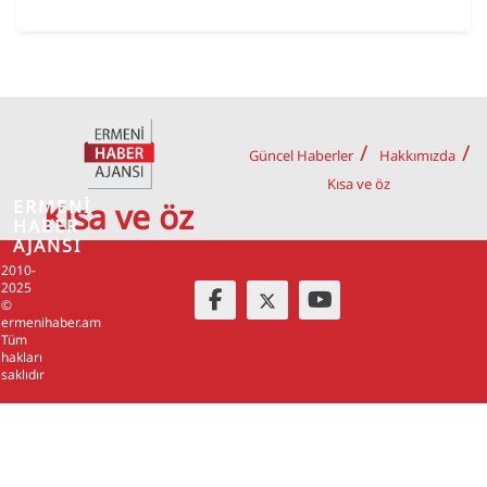
Güncel Haberler
Hakkımızda
Kısa ve öz
ERMENİ
Kısa ve öz
HABER
AJANSI
2010-
2025
©
ermenihaber.am
Tüm
hakları
saklıdır