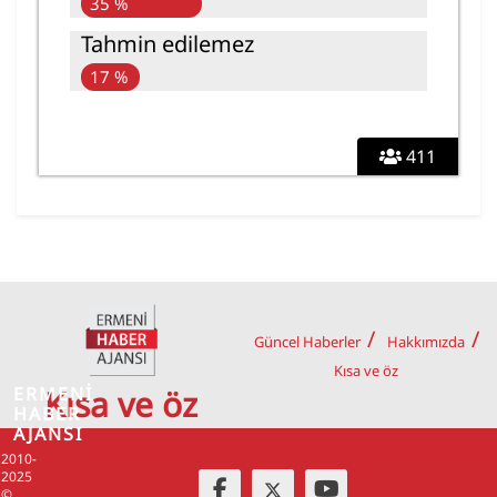
35 %
Tahmin edilemez
17 %
411
Güncel Haberler
Hakkımızda
Kısa ve öz
ERMENİ
Kısa ve öz
HABER
AJANSI
2010-
2025
©