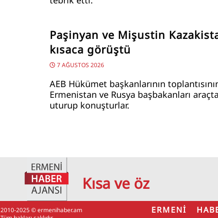
tebrik etti.
Paşinyan ve Mişustin Kazakist
kısaca görüştü
7 AĞUSTOS 2026
AEB Hükümet başkanlarının toplantısını
Ermenistan ve Rusya başbakanları araçt
uturup konuşturlar.
Kısa ve öz
ERMENİ HAB
2010-2025 © ermenihaber.am
Tüm hakları saklıdır