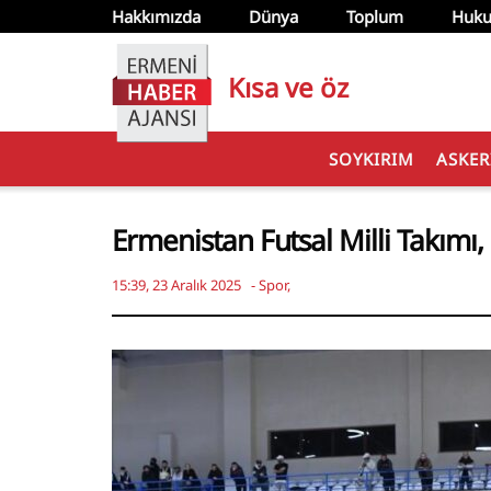
Hakkımızda
Dünya
Toplum
Huku
Kısa ve öz
SOYKIRIM
ASKER
Ermenistan Futsal Milli Takımı, 
15:39, 23 Aralık 2025
-
Spor
,