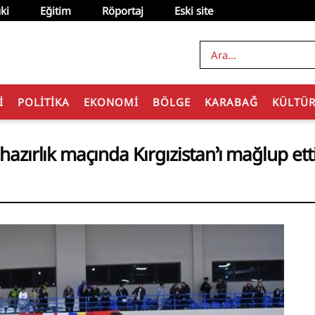
ki
Eğitim
Röportaj
Eski site
I
POLITIKA
EKONOMI
BÖLGE
KARABAĞ
KÜLTÜ
hazırlık maçında Kırgızistan’ı mağlup ett