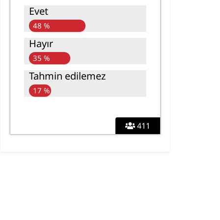
Evet
48 %
Hayır
35 %
Tahmin edilemez
17 %
411