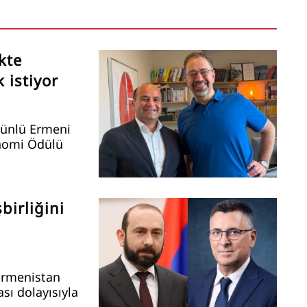
kte
 istiyor
 ünlü Ermeni
onomi Ödülü
birliğini
 Ermenistan
sı dolayısıyla