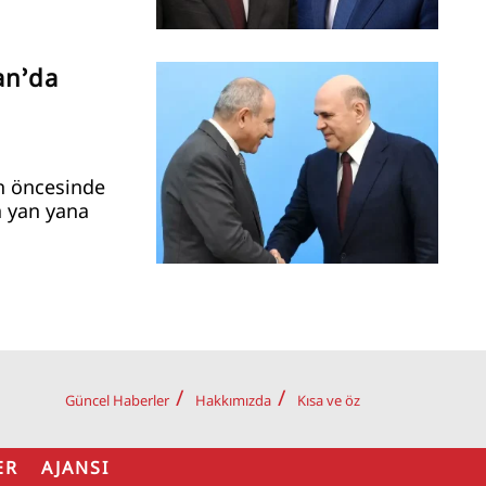
an’da
n öncesinde
a yan yana
Güncel Haberler
Hakkımızda
Kısa ve öz
ER AJANSI