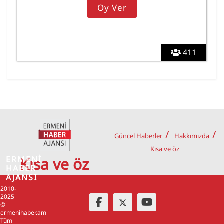
411
Güncel Haberler
Hakkımızda
Kısa ve öz
ERMENİ
Kısa ve öz
HABER
AJANSI
2010-
2025
©
ermenihaber.am
Tüm