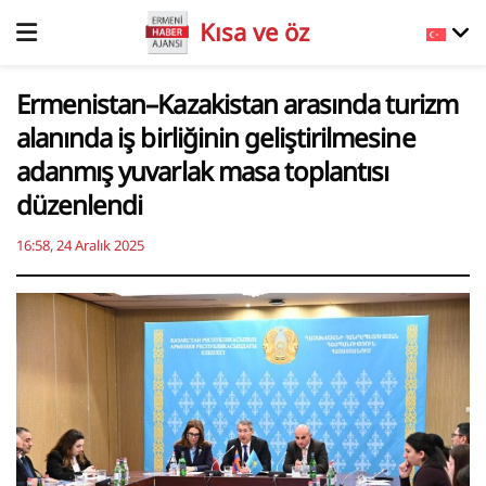
Kısa ve öz
Ermenistan–Kazakistan arasında turizm
alanında iş birliğinin geliştirilmesine
adanmış yuvarlak masa toplantısı
düzenlendi
16:58, 24 Aralık 2025