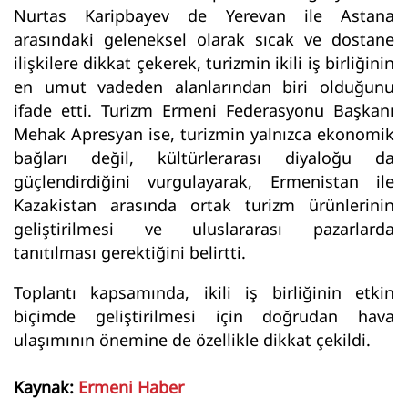
Nurtas Karipbayev de Yerevan ile Astana
arasındaki geleneksel olarak sıcak ve dostane
ilişkilere dikkat çekerek, turizmin ikili iş birliğinin
en umut vadeden alanlarından biri olduğunu
ifade etti. Turizm Ermeni Federasyonu Başkanı
Mehak Apresyan ise, turizmin yalnızca ekonomik
bağları değil, kültürlerarası diyaloğu da
güçlendirdiğini vurgulayarak, Ermenistan ile
Kazakistan arasında ortak turizm ürünlerinin
geliştirilmesi ve uluslararası pazarlarda
tanıtılması gerektiğini belirtti.
Toplantı kapsamında, ikili iş birliğinin etkin
biçimde geliştirilmesi için doğrudan hava
ulaşımının önemine de özellikle dikkat çekildi.
Kaynak:
Ermeni Haber