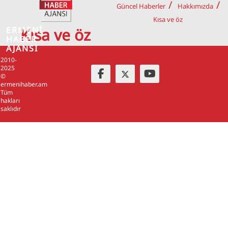
Güncel Haberler
Hakkımızda
Kısa ve öz
ERMENİ
Kısa ve öz
HABER
AJANSI
2010-
2025
©
ermenihaber.am
Tüm
hakları
saklıdır