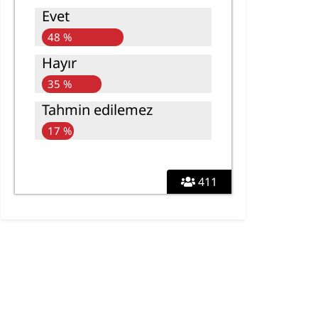
Evet
48 %
Hayır
35 %
Tahmin edilemez
17 %
411