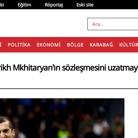
ki
Eğitim
Röportaj
Eski site
I
POLITIKA
EKONOMI
BÖLGE
KARABAĞ
KÜLTÜ
nrikh Mkhitaryan’ın sözleşmesini uzatmayı