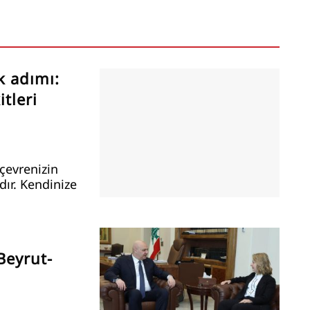
k adımı:
tleri
çevrenizin
ır. Kendinize
Beyrut-