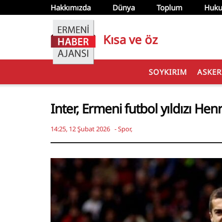
Hakkımızda
Dünya
Toplum
Huku
Kısa ve öz
SOYKIRIM
ASKER
Inter, Ermeni futbol yıldızı He
14:25, 12 Şubat 2026
-
Spor
,