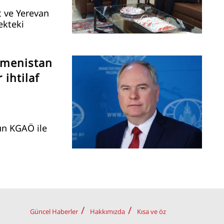
t ve Yerevan
cekteki
rmenistan
 ihtilaf
un KGAÖ ile
Güncel Haberler
Hakkımızda
Kısa ve öz