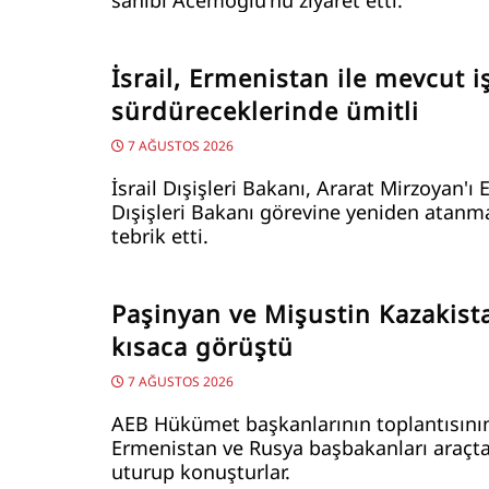
sahibi Acemoğlu'nu ziyaret etti.
İsrail, Ermenistan ile mevcut iş
sürdüreceklerinde ümitli
7 AĞUSTOS 2026
İsrail Dışişleri Bakanı, Ararat Mirzoyan'ı
Dışişleri Bakanı görevine yeniden atanma
tebrik etti.
Paşinyan ve Mişustin Kazakist
kısaca görüştü
7 AĞUSTOS 2026
AEB Hükümet başkanlarının toplantısını
Ermenistan ve Rusya başbakanları araçt
uturup konuşturlar.