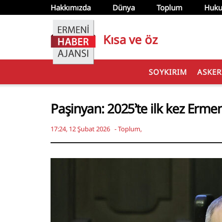
Hakkımızda
Dünya
Toplum
Huku
Kısa ve öz
SOYKIRIM
ASKER
Paşinyan: 2025’te ilk kez Erme
17:24, 12 Şubat 2026
-
Toplum
,