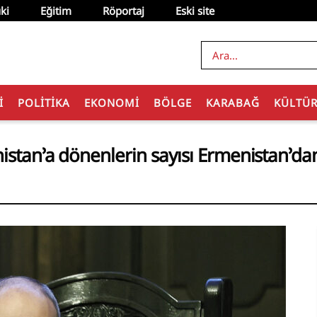
ki
Eğitim
Röportaj
Eski site
I
POLITIKA
EKONOMI
BÖLGE
KARABAĞ
KÜLTÜ
nistan’a dönenlerin sayısı Ermenistan’da