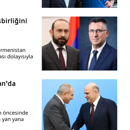
birliğini
 Ermenistan
sı dolayısıyla
an’da
n öncesinde
a yan yana