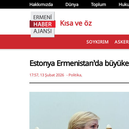
Hakkımızda
Dünya
Toplum
Huku
Kısa ve öz
SOYKIRIM
ASKER
Estonya Ermenistan’da büyükel
17:57, 13 Şubat 2026
-
Politika
,