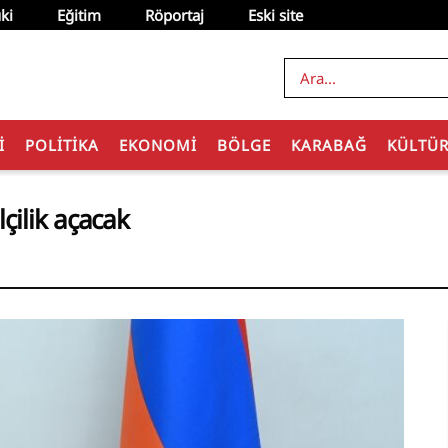
ki
Eğitim
Röportaj
Eski site
I
POLITIKA
EKONOMI
BÖLGE
KARABAĞ
KÜLTÜ
çilik açacak