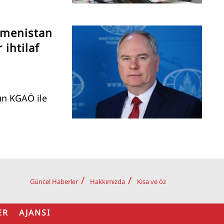
rmenistan
 ihtilaf
un KGAÖ ile
Güncel Haberler
Hakkımızda
Kısa ve öz
ER AJANSI