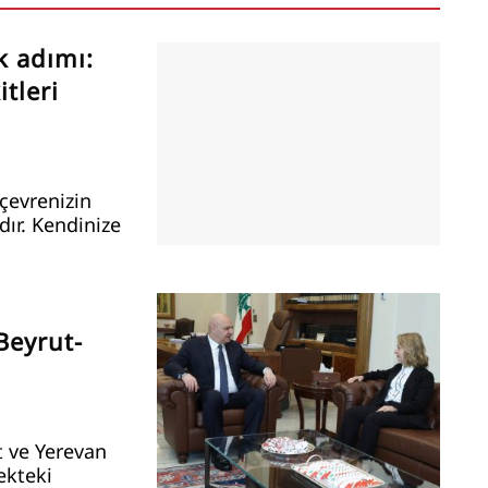
k adımı:
tleri
çevrenizin
ır. Kendinize
Beyrut-
t ve Yerevan
cekteki