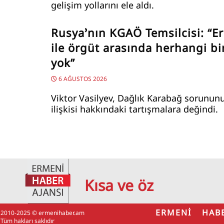
gelişim yollarını ele aldı.
Rusya’nın KGAÖ Temsilcisi: “E
ile örgüt arasında herhangi bir
yok”
6 AĞUSTOS 2026
Viktor Vasilyev, Dağlık Karabağ sorunun
ilişkisi hakkındaki tartışmalara değindi.
Kısa ve öz
ERMENİ HAB
2010-2025 © ermenihaber.am
Tüm hakları saklıdır