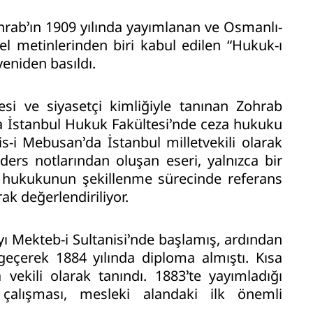
hrab’ın 1909 yılında yayımlanan ve Osmanlı-
l metinlerinden biri kabul edilen “Hukuk-ı
yeniden basıldı.
esi ve siyasetçi kimliğiyle tanınan Zohrab
da İstanbul Hukuk Fakültesi’nde ceza hukuku
s-i Mebusan’da İstanbul milletvekili olarak
rs notlarından oluşan eseri, yalnızca bir
a hukukunun şekillenme sürecinde referans
rak değerlendiriliyor.
ı Mekteb-i Sultanisi’nde başlamış, ardından
eçerek 1884 yılında diploma almıştı. Kısa
 vekili olarak tanındı. 1883’te yayımladığı
alışması, mesleki alandaki ilk önemli