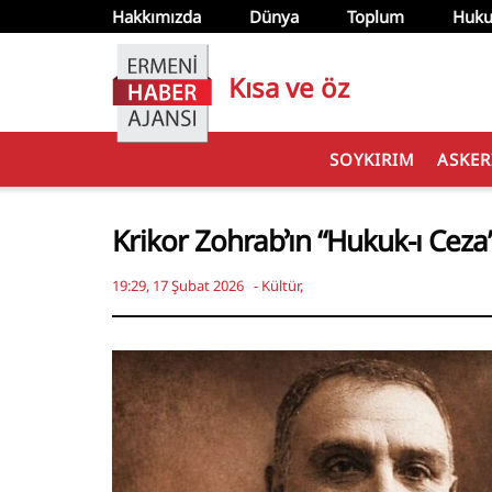
Hakkımızda
Dünya
Toplum
Huku
Kısa ve öz
SOYKIRIM
ASKER
Krikor Zohrab’ın “Hukuk-ı Ceza”
19:29, 17 Şubat 2026
-
Kültür
,