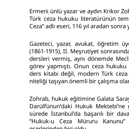
Ermeni ünlü yazar ve aydın Krikor Zo
Türk ceza hukuku literatürünün teme
Ceza” adlı eseri, 116 yıl aradan sonra 
Gazeteci, yazar, avukat, öğretim üy
(1861-1915), II. Meşrutiyet sonrasın
dersleri vermiş, aynı dönemde Mecli
görev yapmıştı. Onun ceza hukuku de
ders kitabı değil, modern Türk cez
niteliği taşıyan önemli bir çalışma ola
Zohrab, hukuk eğitimine Galata Saray
Darülfünun’daki Hukuk Mektebi’ne g
sürede İstanbul’da başarılı bir dava
“Hukuk-u Ceza Müruru Kanunu” ç
eserlerinden biri oldu.