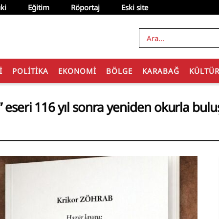
ki
Eğitim
Röportaj
Eski site
I
POLITIKA
EKONOMI
BÖLGE
KARABAĞ
KÜLTÜ
 eseri 116 yıl sonra yeniden okurla bulu