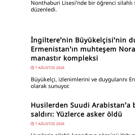
Nonthaburi Lisesi’nde bir öğrenci silahlı 
düzenledi.
İngiltere’nin Büyükelçisi’nin d
Ermenistan’ın muhteşem Nor
manastır kompleksi
7 AĞUSTOS 2026
Büyükelçi, izlenimlerini ve duygularını E
olarak sunuyor.
Husilerden Suudi Arabistan’a
saldırı: Yüzlerce asker öldü
7 AĞUSTOS 2026