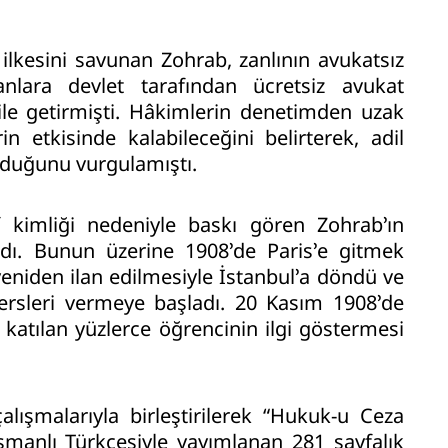
ilkesini savunan Zohrab, zanlının avukatsız
lara devlet tarafından ücretsiz avukat
dile getirmişti. Hâkimlerin denetimden uzak
in etkisinde kalabileceğini belirterek, adil
lduğunu vurgulamıştı.
kimliği nedeniyle baskı gören Zohrab’ın
dı. Bunun üzerine 1908’de Paris’e gitmek
 yeniden ilan edilmesiyle İstanbul’a döndü ve
rsleri vermeye başladı. 20 Kasım 1908’de
da katılan yüzlerce öğrencinin ilgi göstermesi
alışmalarıyla birleştirilerek “Hukuk-u Ceza
smanlı Türkçesiyle yayımlanan 281 sayfalık