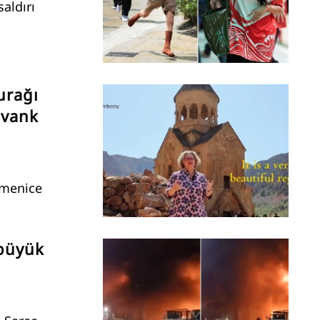
saldırı
urağı
avank
rmenice
 büyük