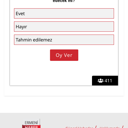
edecek mi?
Evet
Hayır
Tahmin edilemez
411