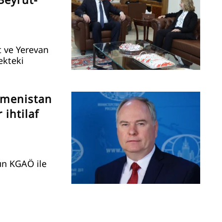
t ve Yerevan
cekteki
rmenistan
 ihtilaf
un KGAÖ ile