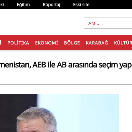
ki
Eğitim
Röportaj
Eski site
I
POLITIKA
EKONOMI
BÖLGE
KARABAĞ
KÜLTÜ
menistan, AEB ile AB arasında seçim y