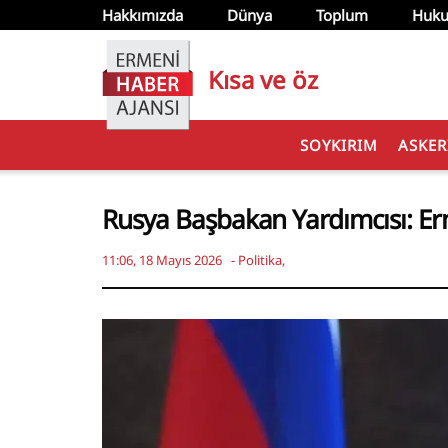
Hakkımızda
Dünya
Toplum
Huku
Kısa ve öz
SOYKIRIM
ASKER
Rusya Başbakan Yardımcısı: Er
11:06, 18 Mayıs 2026
-
Politika
,