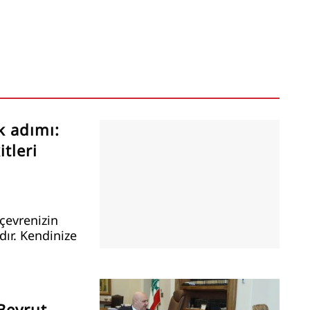
k adımı:
tleri
çevrenizin
ır. Kendinize
Beyrut-