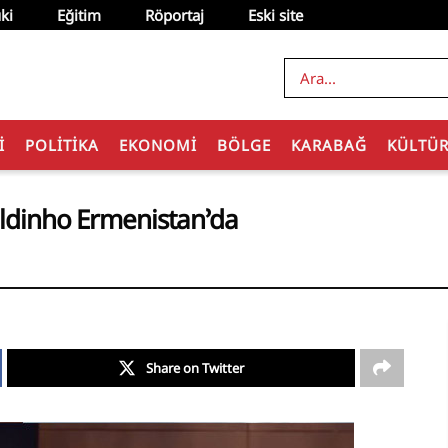
ki
Eğitim
Röportaj
Eski site
I
POLITIKA
EKONOMI
BÖLGE
KARABAĞ
KÜLTÜ
aldinho Ermenistan’da
Share on Twitter