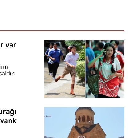
r var
irin
saldırı
urağı
avank