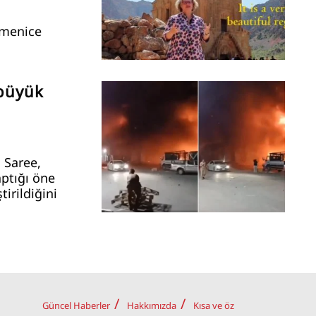
rmenice
 büyük
 Saree,
aptığı öne
tirildiğini
Güncel Haberler
Hakkımızda
Kısa ve öz