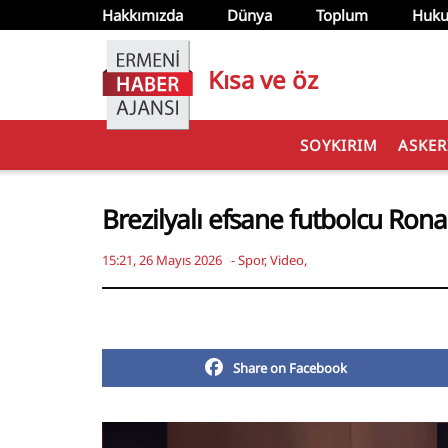
Hakkımızda
Dünya
Toplum
Huku
Kısa ve öz
SOYKIRIM
ASKER
Brezilyalı efsane futbolcu Ron
15:21, 26 Mayıs 2026
-
Spor
,
Video
,
Share on Facebook