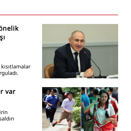
önelik
şı
kısıtlamalar
rguladı.
r var
irin
saldırı