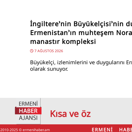
İngiltere’nin Büyükelçisi’nin d
Ermenistan’ın muhteşem Nor
manastır kompleksi
7 AĞUSTOS 2026
Büyükelçi, izlenimlerini ve duygularını E
olarak sunuyor.
Kısa ve öz
ERMENİ HAB
2010-2025 © ermenihaber.am