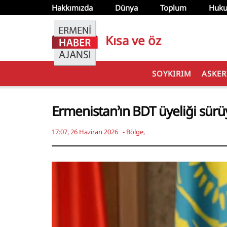
Hakkımızda
Dünya
Toplum
Huku
Kısa ve öz
SOYKIRIM
ASKER
Ermenistan’ın BDT üyeliği sürü
17:07, 26 Haziran 2026
-
Bölge
,