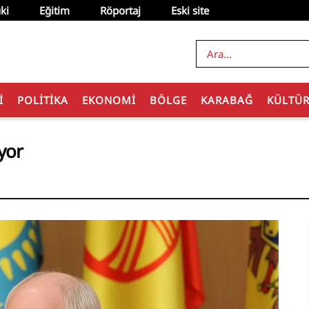
ki
Eğitim
Röportaj
Eski site
I
POLITIKA
EKONOMI
BÖLGE
KARABAĞ
KÜLTÜ
yor