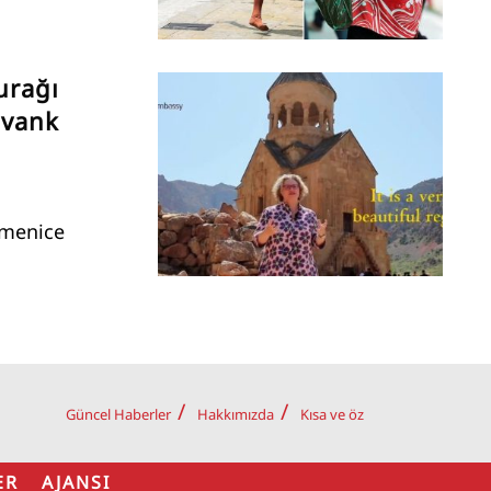
urağı
avank
rmenice
Güncel Haberler
Hakkımızda
Kısa ve öz
ER AJANSI