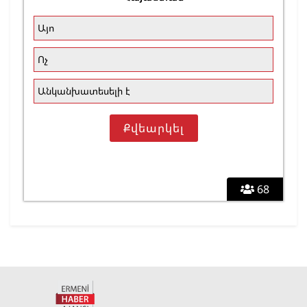
Այո
Ոչ
Անկանխատեսելի է
68