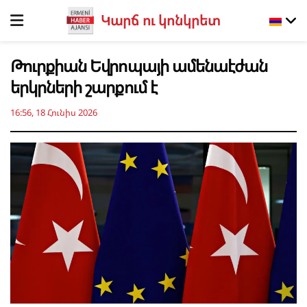
Կարճ ու կոնկրետ
Թուրքիան Եվրոպայի ամենաէժան
երկրների շարքում է
16:56, 18 Հունիս 2026