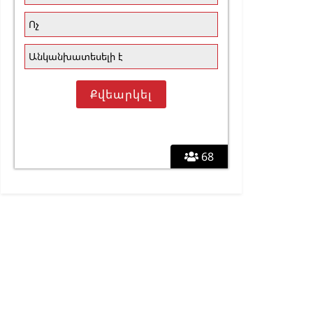
Ոչ
Անկանխատեսելի է
68