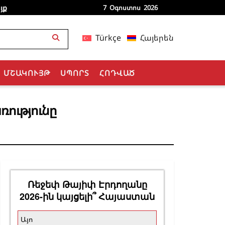
յք
7 Օգոստոս 2026
Türkçe
Հայերեն
ՄՇԱԿՈՒՅԹ
ՍՊՈՐՏ
ՀՈԴՎԱԾ
ությունը
Ռեջեփ Թայիփ Էրդողանը
2026-ին կայցելի՞ Հայաստան
Այո