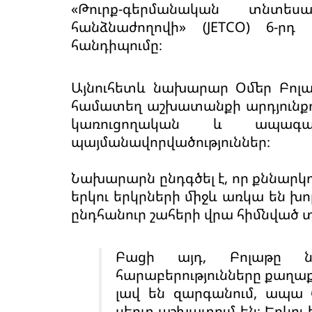
«Թուրք-գերմանական տնտ
հանձնաժողովի» (JETCO) 6-ր
հանդիպումը։
Այնուհետև նախարար Օմեր Բոլաթ
համատեղ աշխատանքի արդյունքու
կառուցողական և ապագայ
պայմանավորվածություններ։
Նախարարն ընդգծել է, որ քննարկո
երկու երկրների միջև առկա են խ
ընդհանուր շահերի վրա հիմնված 
Բացի այդ, Բոլաթը նշ
հարաբերությունները քաղ
լավ են զարգանում, ապա 
սերտ աշխատում են։ Երկու