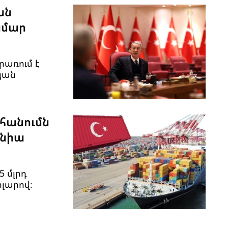
ան
ամար
առում է
յան
հանումն
անիա
5 մլրդ
ոլարով։