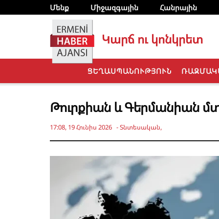
Մենք
Միջազգային
Հանրային
Կարճ ու կոնկրետ
ՑԵՂԱՍՊԱՆՈՒԹՅՈՒՆ
ՌԱԶՄԱԿ
Թուրքիան և Գերմանիան մտ
17:08, 19 Հունիս 2026
-
Տնտեսական
,