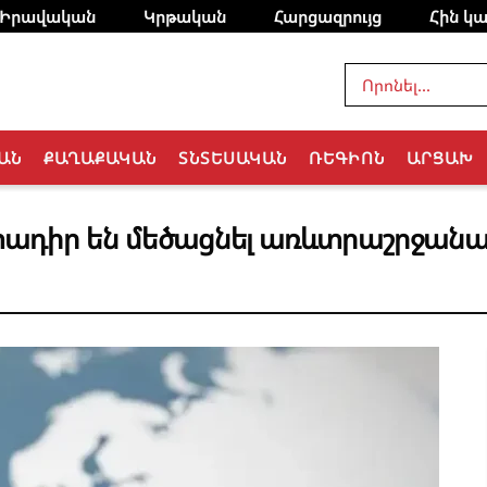
Իրավական
Կրթական
Հարցազրույց
Հին կա
ԱՆ
ՔԱՂԱՔԱԿԱՆ
ՏՆՏԵՍԱԿԱՆ
ՌԵԳԻՈՆ
ԱՐՑԱԽ
ադիր են մեծացնել առևտրաշրջանառ