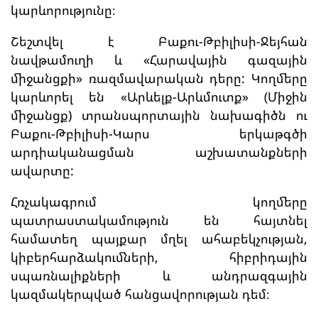
կարևորությունը։
Շեշտվել է Բաքու-Թբիլիսի-Ջեյհան
նավթամուղի և «Հարավային գազային
միջանցքի» ռազմավարական դերը: Կողմերը
կարևորել են «Արևելք-Արևմուտք» (Միջին
միջանցք) տրանսպորտային նախագիծն ու
Բաքու-Թբիլիսի-Կարս երկաթգծի
արդիականացման աշխատանքների
ավարտը:
Հռչակագրում կողմերը
պատրաստակամություն են հայտնել
համատեղ պայքար մղել ահաբեկչության,
կիբերհարձակումների, հիբրիդային
սպառնալիքների և անդրազգային
կազմակերպված հանցավորության դեմ։