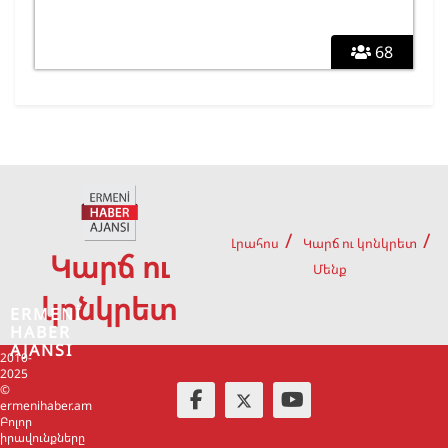
68
Լրահոս
Կարճ ու կոնկրետ
Կարճ ու
Մենք
կոնկրետ
ERMENİ
HABER
AJANSI
2010-
2025
©
ermenihaber.am
Բոլոր
իրավունքները