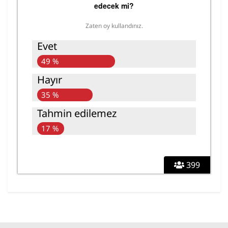
edecek mi?
Zaten oy kullandınız.
Evet
49 %
Hayır
35 %
Tahmin edilemez
17 %
399