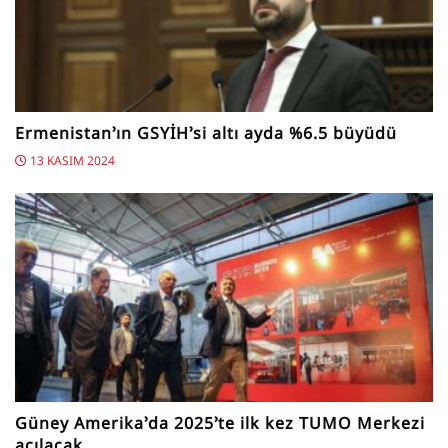
Ermenistan’ın GSYİH’si altı ayda %6.5 büyüdü
13 KASIM 2024
Güney Amerika’da 2025’te ilk kez TUMO Merkezi
açılacak