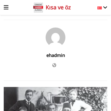
Kısa ve öz
ehadmin