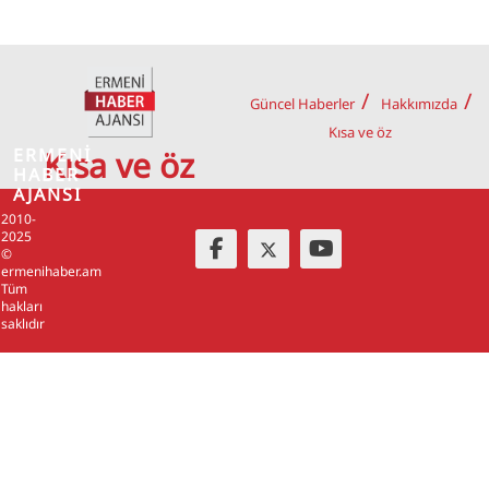
Güncel Haberler
Hakkımızda
Kısa ve öz
ERMENİ
Kısa ve öz
HABER
AJANSI
2010-
2025
©
ermenihaber.am
Tüm
hakları
saklıdır