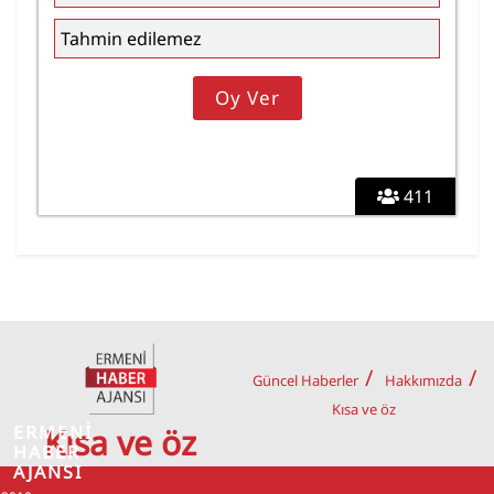
Tahmin edilemez
411
Güncel Haberler
Hakkımızda
Kısa ve öz
ERMENİ
Kısa ve öz
HABER
AJANSI