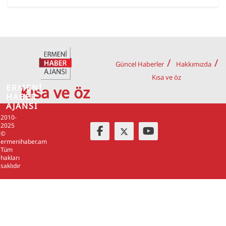
Güncel Haberler
Hakkımızda
Kısa ve öz
ERMENİ
Kısa ve öz
HABER
AJANSI
2010-
2025
©
ermenihaber.am
Tüm
hakları
saklıdır