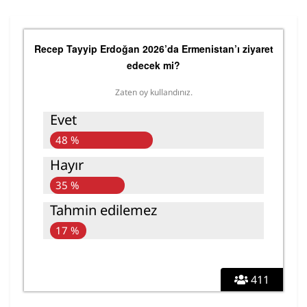
Recep Tayyip Erdoğan 2026’da Ermenistan’ı ziyaret
edecek mi?
Zaten oy kullandınız.
Evet
48 %
Hayır
35 %
Tahmin edilemez
17 %
411