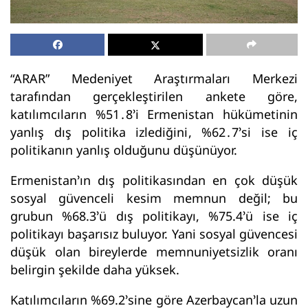
“ARAR” Medeniyet Araştırmaları Merkezi
tarafından gerçekleştirilen ankete göre,
katılımcıların %51․8’i Ermenistan hükümetinin
yanlış dış politika izlediğini, %62․7’si ise iç
politikanın yanlış olduğunu düşünüyor.
Ermenistan’ın dış politikasından en çok düşük
sosyal güvenceli kesim memnun değil; bu
grubun %68.3’ü dış politikayı, %75.4’ü ise iç
politikayı başarısız buluyor. Yani sosyal güvencesi
düşük olan bireylerde memnuniyetsizlik oranı
belirgin şekilde daha yüksek.
Katılımcıların %69.2’sine göre Azerbaycan’la uzun