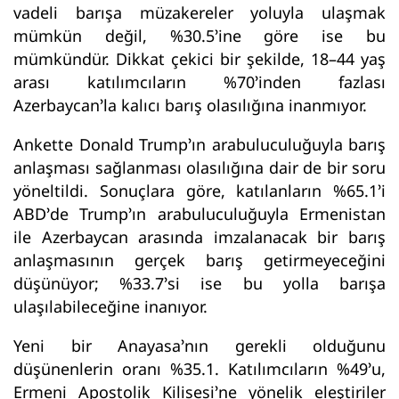
vadeli barışa müzakereler yoluyla ulaşmak
mümkün değil, %30.5’ine göre ise bu
mümkündür. Dikkat çekici bir şekilde, 18–44 yaş
arası katılımcıların %70’inden fazlası
Azerbaycan’la kalıcı barış olasılığına inanmıyor.
Ankette Donald Trump’ın arabuluculuğuyla barış
anlaşması sağlanması olasılığına dair de bir soru
yöneltildi. Sonuçlara göre, katılanların %65.1’i
ABD’de Trump’ın arabuluculuğuyla Ermenistan
ile Azerbaycan arasında imzalanacak bir barış
anlaşmasının gerçek barış getirmeyeceğini
düşünüyor; %33.7’si ise bu yolla barışa
ulaşılabileceğine inanıyor.
Yeni bir Anayasa’nın gerekli olduğunu
düşünenlerin oranı %35.1. Katılımcıların %49’u,
Ermeni Apostolik Kilisesi’ne yönelik eleştiriler