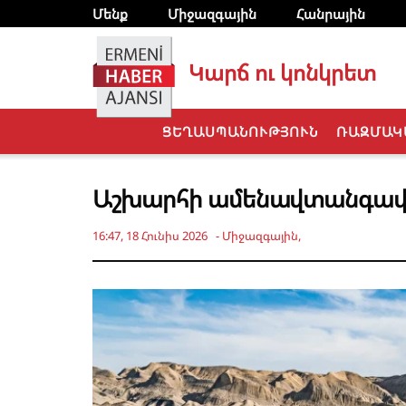
Մենք
Միջազգային
Հանրային
Կարճ ու կոնկրետ
ՑԵՂԱՍՊԱՆՈՒԹՅՈՒՆ
ՌԱԶՄԱԿ
Աշխարհի ամենավտանգավոր 
16:47, 18 Հունիս 2026
-
Միջազգային
,