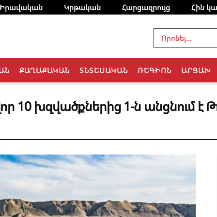
Իրավական
Կրթական
Հարցազրույց
Հին կա
ԱՆ
ՔԱՂԱՔԱԿԱՆ
ՏՆՏԵՍԱԿԱՆ
ՌԵԳԻՈՆ
ԱՐՑԱԽ
10 խզվածքներից 1-ն անցնում է Թ