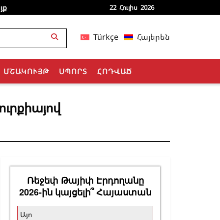
յք
22 Հուլիս 2026
Türkçe
Հայերեն
ՄՇԱԿՈՒՅԹ
ՍՊՈՐՏ
ՀՈԴՎԱԾ
ուրքիայով
Ռեջեփ Թայիփ Էրդողանը
2026-ին կայցելի՞ Հայաստան
Այո