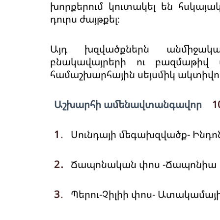
խորքերում կուտակել են հսկայա
դուրս ժայթքել։
Այդ խզվածքներն անմիջակ
բնակավայրերի ու բազմաթիվ 
համաշխարհային սեյսմիկ ակտիվո
Աշխարհի ամենավտանգավոր
1
1
․
Սունդայի մեգախզվածք- Ինդո
2․
Ճապոնական փոս -Ճապոնիա
3
․
Պերու-Չիլիի փոս- Ատակամայ