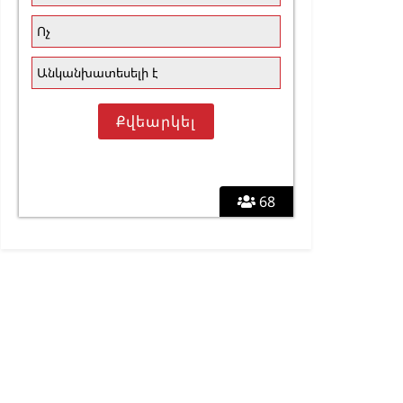
Ոչ
Անկանխատեսելի է
68