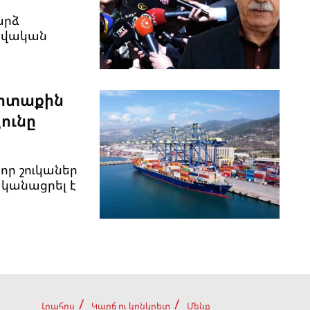
արձ
րավական
արտաքին
ունը
նոր շուկաներ
ականացրել է
Լրահոս
Կարճ ու կոնկրետ
Մենք