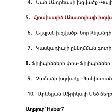
4․
Սան Անդրեասի խզվածք -Կալ
5․
Հյուսիսային Անատոլիայի խզվա
6․
Ալպյան խզվածք- Նոր Զելանդ
7․
Կասկադիայի ընկղմման գոտի 
8․
Ֆիլիպինների փոս- Ֆիլիպիններ
9
․
Չամանի խզվածք -Պակիստան
10.
Արևելյան Աֆրիկայի Մեծ ճե
Աղբյուր՝ Haber7