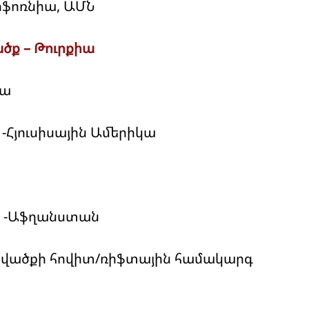
իֆոռնիա, ԱՄՆ
ծք – Թուրքիա
իա
-Հյուսիսային Ամերիկա
 -Աֆղանստան
ղքվածքի հովիտ/ռիֆտային համակարգ