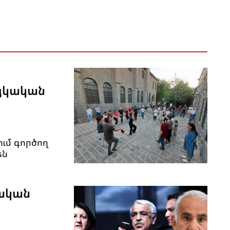
այկական
ւմ գործող
են
ական