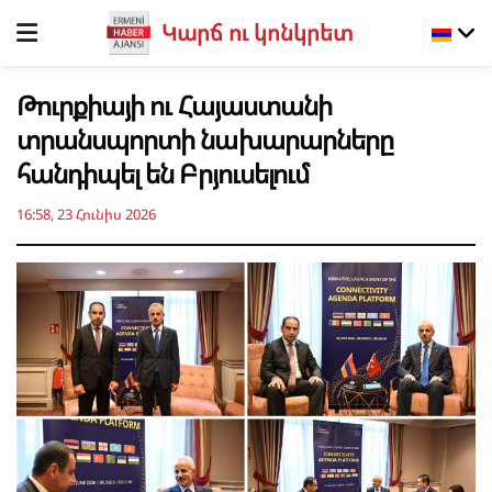
Կարճ ու կոնկրետ
Թուրքիայի ու Հայաստանի
տրանսպորտի նախարարները
հանդիպել են Բրյուսելում
16:58, 23 Հունիս 2026